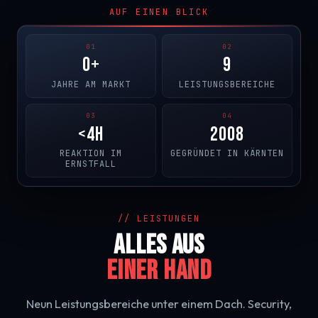
AUF EINEN BLICK
01
02
0
+
9
JAHRE AM MARKT
LEISTUNGSBEREICHE
03
04
<4h
2008
REAKTION IM
GEGRÜNDET IN KÄRNTEN
ERNSTFALL
// LEISTUNGEN
Alles aus
einer Hand
Neun Leistungsbereiche unter einem Dach. Security,